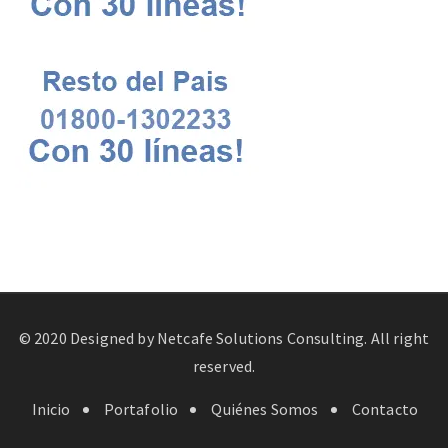
© 2020 Designed by
Netcafe Solutions Consulting
. All right
reserved.
Inicio
Portafolio
Quiénes Somos
Contacto