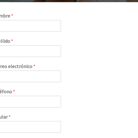
mbre
*
llido
*
reo electrónico
*
léfono
*
ular
*