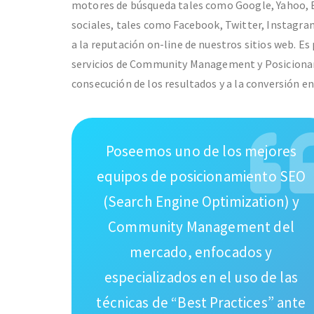
motores de búsqueda tales como Google, Yahoo, B
sociales, tales como Facebook, Twitter, Instagram
a la reputación on-line de nuestros sitios web. Es
servicios de Community Management y Posicionam
consecución de los resultados y a la conversión e
Poseemos uno de los mejores
equipos de posicionamiento SEO
(Search Engine Optimization) y
Community Management del
mercado, enfocados y
especializados en el uso de las
técnicas de “Best Practices” ante