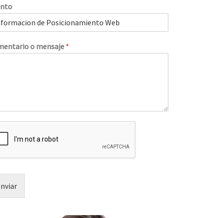
unto
entario o mensaje
*
nviar